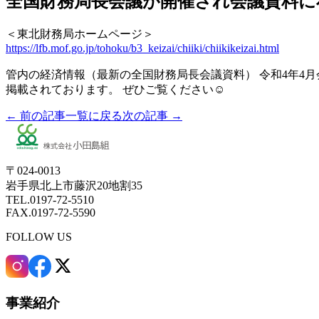
全国財務局長会議が開催され会議資料に
＜東北財務局ホームページ＞
https://lfb.mof.go.jp/tohoku/b3_keizai/chiiki/chiikikeizai.html
管内の経済情報（最新の全国財務局長会議資料） 令和4年4月会
掲載されております。 ぜひご覧ください☺
← 前の記事
一覧に戻る
次の記事 →
〒024-0013
岩手県北上市藤沢20地割35
TEL.0197-72-5510
FAX.0197-72-5590
FOLLOW US
事業紹介