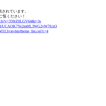
信されています。
ご覧ください！
atch?v=359rZ0LGV64&t=3s
annel/UCAOK7Ye2m6fL3WG2vW7fcxQ
p0313/cgi-bin/theme_list.cgi?c=4