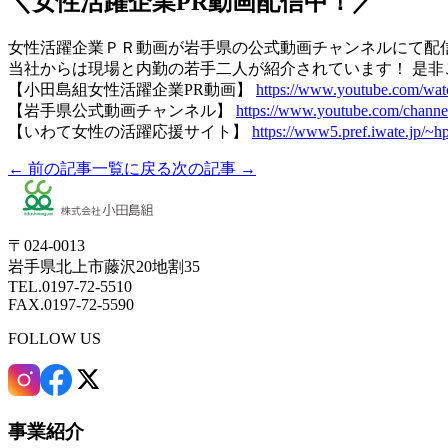
＼女性活躍企業PR動画配信中！／
女性活躍企業ＰＲ動画が岩手県の公式動画チャンネルにて配
当社からは現場と内勤の若手二人が紹介されています！ 是非
【小田島組女性活躍企業PR動画】
https://www.youtube.com/w
【岩手県公式動画チャンネル】
https://www.youtube.com/ch
【いわて女性の活躍応援サイト】
https://www5.pref.iwate.jp/~h
← 前の記事
一覧に戻る
次の記事 →
〒024-0013
岩手県北上市藤沢20地割35
TEL.0197-72-5510
FAX.0197-72-5590
FOLLOW US
事業紹介