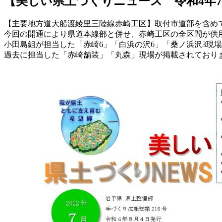
【美しい県土づくりニュース 令和4年
【主要地方道大船渡綾里三陸線赤崎工区】取付市道部を含め
今回の開通により県道本線部と併せ、赤崎工区の全区間が供
小田島組が担当した「赤崎6」「白浜の沢6」「桑ノ浜沢3現
過去に担当した「赤崎舗装」「丸森」現場が掲載されており