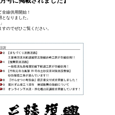
7月号に掲載されました】
て全線供用開始！
用となりました。
場」
ますのでぜひご覧ください。