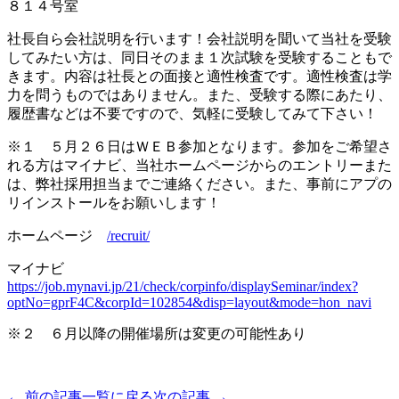
８１４号室
社長自ら会社説明を行います！会社説明を聞いて当社を受験
してみたい方は、同日そのまま１次試験を受験することもで
きます。内容は社長との面接と適性検査です。適性検査は学
力を問うものではありません。また、受験する際にあたり、
履歴書などは不要ですので、気軽に受験してみて下さい！
※１ ５月２６日はＷＥＢ参加となります。参加をご希望さ
れる方はマイナビ、当社ホームページからのエントリーまた
は、弊社採用担当までご連絡ください。また、事前にアプの
リインストールをお願いします！
ホームページ
/recruit/
マイナビ
https://job.mynavi.jp/21/check/corpinfo/displaySeminar/index?
optNo=gprF4C&corpId=102854&disp=layout&mode=hon_navi
※２ ６月以降の開催場所は変更の可能性あり
← 前の記事
一覧に戻る
次の記事 →