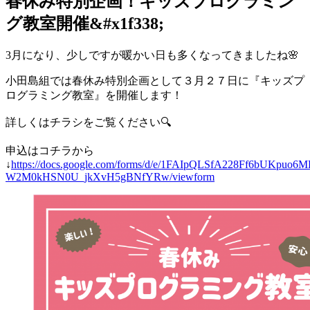
春休み特別企画！キッズプログラミン
グ教室開催&#x1f338;
3月になり、少しですが暖かい日も多くなってきましたね🌸
小田島組では春休み特別企画として３月２７日に『キッズプ
ログラミング教室』を開催します！
詳しくはチラシをご覧ください🔍
申込はコチラから
↓
https://docs.google.com/forms/d/e/1FAIpQLSfA228Ff6bUKpuo
W2M0kHSN0U_jkXvH5gBNfYRw/viewform