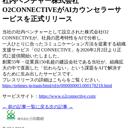
社内ベンチャー株式会社
O2CONNECTIVEがAIカウンセラーサ
ービスを正式リリース
当社の社内ベンチャーとして設立された株式会社O2
CONNECTIVEが、社員の思考特性をAIで分析し、
一人ひとりに合ったコミュニケーション方法を提案する組織
支援サービス「O2 CONNECTIVE」を2026年2月2日より正
式に提供開始いたしました。
創業55年・従業員150名超の建設会社である当社が、組織拡
大の中で直面した「伝わらない」という課題をAIで解決す
るために生み出したサービスです。
プレスリリースの詳細はこちらをご覧ください。
https://prtimes.jp/main/html/rd/p/000000003.000178218.html
サービスサイト：
https://www.o2connective.com/
← 前の記事
一覧に戻る
次の記事 →