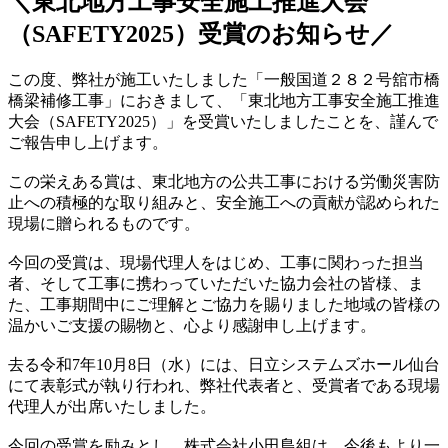
＼東北地方工事安全施工推進大会
（SAFETY2025）受賞のお知らせ／
この度、弊社が施工いたしました「一般国道２８２号舘市橋
橋梁補修工事」におきまして、「東北地方工事安全施工推進
大会（SAFETY2025）」を受賞いたしましたことを、謹んで
ご報告申し上げます。
この栄えある賞は、東北地方の公共工事における労働災害防
止への積極的な取り組みと、安全施工への貢献が認められた
現場に贈られるものです。
今回の受賞は、現場代理人をはじめ、工事に関わった担当
者、そして工事に携わっていただいた協力会社の皆様、ま
た、工事期間中にご理解とご協力を賜りました地域の皆様の
温かいご支援の賜物と、心より感謝申し上げます。
去る令和7年10月8日（水）には、日立システムズホール仙台
にて表彰式が執り行われ、弊社代表者と、受賞者である現場
代理人が出席いたしました。
今回の受賞を励みとし、株式会社小田島組は、今後もより一