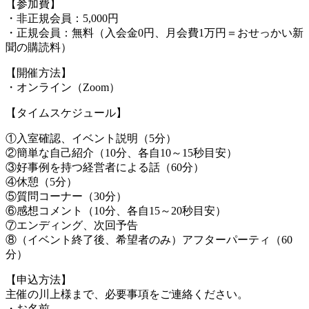
【参加費】
・非正規会員：5,000円
・正規会員：無料（入会金0円、月会費1万円＝おせっかい新
聞の購読料）
【開催方法】
・オンライン（Zoom）
【タイムスケジュール】
①入室確認、イベント説明（5分）
②簡単な自己紹介（10分、各自10～15秒目安）
③好事例を持つ経営者による話（60分）
④休憩（5分）
⑤質問コーナー（30分）
⑥感想コメント（10分、各自15～20秒目安）
⑦エンディング、次回予告
⑧（イベント終了後、希望者のみ）アフターパーティ（60
分）
【申込方法】
主催の川上様まで、必要事項をご連絡ください。
・お名前