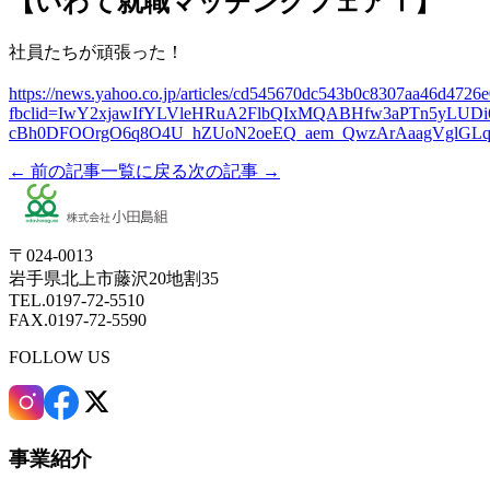
【いわて就職マッチングフェアⅠ】
社員たちが頑張った！
https://news.yahoo.co.jp/articles/cd545670dc543b0c8307aa46d4726
fbclid=IwY2xjawIfYLVleHRuA2FlbQIxMQABHfw3aPTn5yLUD
cBh0DFOOrgO6q8O4U_hZUoN2oeEQ_aem_QwzArAaagVglGLq
← 前の記事
一覧に戻る
次の記事 →
〒024-0013
岩手県北上市藤沢20地割35
TEL.0197-72-5510
FAX.0197-72-5590
FOLLOW US
事業紹介