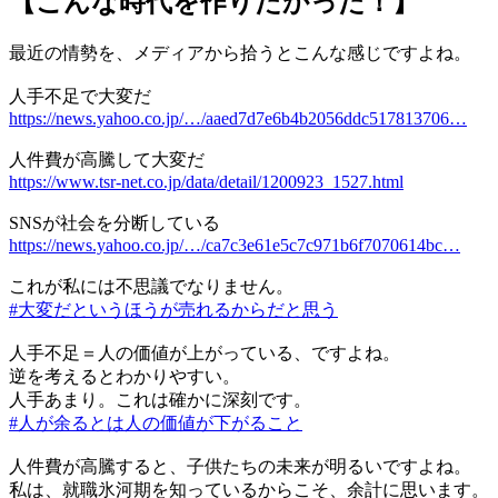
【こんな時代を作りたかった！】
最近の情勢を、メディアから拾うとこんな感じですよね。
人手不足で大変だ
https://news.yahoo.co.jp/…/aaed7d7e6b4b2056ddc517813706…
人件費が高騰して大変だ
https://www.tsr-net.co.jp/data/detail/1200923_1527.html
SNSが社会を分断している
https://news.yahoo.co.jp/…/ca7c3e61e5c7c971b6f7070614bc…
これが私には不思議でなりません。
#大変だというほうが売れるからだと思う
人手不足＝人の価値が上がっている、ですよね。
逆を考えるとわかりやすい。
人手あまり。これは確かに深刻です。
#人が余るとは人の価値が下がること
人件費が高騰すると、子供たちの未来が明るいですよね。
私は、就職氷河期を知っているからこそ、余計に思います。