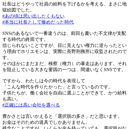
社長はどうやって社員の給料を下げるかを考える、まさに地
獄絵図でした。
#あの頃は思い出したくもない
#本当に社長として惨めだった時代
SNSのあるないで一番違うのは、前回も書いた不文律が支配
する時代の終焉です。
信じられないことですが、目に見えない権力に逆らったとい
う理由でホリエモンは、実際に長野刑務所に収監されたので
す。
そのほかにまだまだ、検察（権力）の暴走はあります。それ
を阻止している大きな要因の一つは、間違いなくSNSです。
ですから、わたしは今の時代を表現して
「こんな時代を作りたかった」と言っているのです。
子供たちが、働く会社を自由に選ぶことができて、かつ給料
も高い。
#正確には高い会社を選べる
豊かさとは言いかえると「選択肢の多さ」だと思います。
お金はそのための道具でしかありません。
残念なことですが、いくらお金を持っていても、選択肢がな