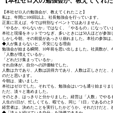
【本社ゼロ人の勉強会が、教えてくれ
【本社ゼロ人の勉強会が、教えてくれたこと】
私は、年間に100回以上、社長勉強会を行っています。
正直に言えば、今では特別なイベントではありません。
「やるか、やらないか」ではなく、「やるもの」になってい
本社と現場をネットでつなぎ、多いときには50人ほどが参
しかし今朝、その前提があっさり崩れました。本社の参加は
◆人が集まらないと、不安になる理由
勉強会が始まる瞬間、10年前を思い出しました。社員数が、
「人数が増えているか」
「どれだけ集まっているか」
それ自体が、自分への評価軸でした。
人数は力であり、人数は説得力であり、人数は正しさだと、
のだと思います。
今朝は、違いました
本社はゼロでした。それでも、勉強会はいつも通り始まりま
ただ、淡々と進めました。
そのとき、はっきりと分かりました。経営は「人数」でやるも
人生の1日が、忙しくても、暇でも、同じ「1日」であるの
経営者は、決めたことを実行したかどうか。それだけだと、
◆「淡々と続けている自分」を評価できるか