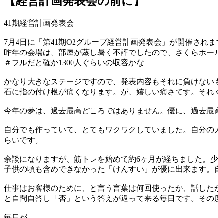
【経営計画発表会の前に】
41期経営計画発表会
7月4日に「第41期O2グループ経営計画発表会」が開催されま
昨年の会場は、部屋が蒸し暑く不評でしたので、さくらホー
＃フルだと確か1300人ぐらいの収容かな
かなり大きなステージですので、発表内容もそれに負けないも
石に指の付け根が痛くなります。が、嬉しい痛さです。それ
今年の夢は、過去最高どころではありません。優に、過去最
自分でも作っていて、とてもワクワクしていました。自分の
らいです。
余談になりますが、筋トレを始めて約6ヶ月が経ちました。
子供の頃も含めできなかった「けんすい」が優に出来ます。
仕事はお客様のために、と言う言葉は何回使ったか、話した
と自問自答し「否」という答えが返って来る毎日です。その
毎日が、