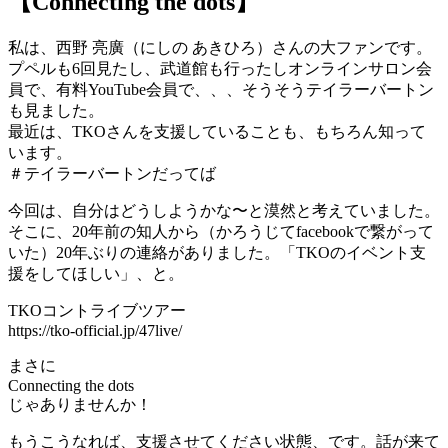
【Connecting the dots】
私は、西野 亮廣（にしの あきひろ）さんの大ファンです。
プペルも6回見たし、武道館も行ったしオンラインサロン会
員で、有料YouTube会員で、、、そうそうテイラーバートン
も見ました。
最近は、TKOさんを支援していることも、もちろん知って
います。
＃テイラーバートンだってば
今回は、自分はどうしようかな〜と漠然と考えていました。
そこに、20年前の知人から（かろうじてfacebookで繋がって
いた）20年ぶりの連絡がありました。「TKOのイベント支
援をしてほしい」、と。
TKOコントライブツアー
https://tko-official.jp/47live/
まさに
Connecting the dots
じゃありませんか！
もうこうなれば、支援させてください状態、です。話が来て