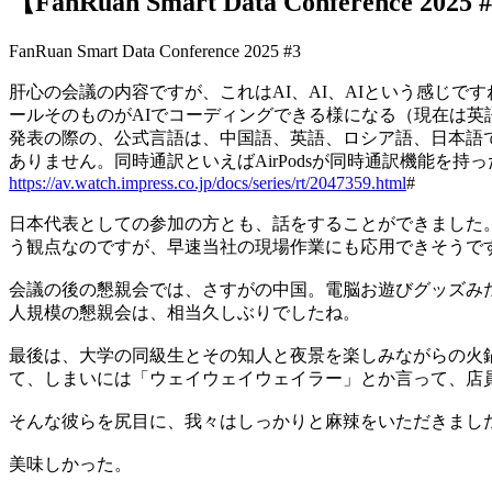
【FanRuan Smart Data Conference 2025 
FanRuan Smart Data Conference 2025 #3
肝心の会議の内容ですが、これはAI、AI、AIという感じで
ールそのものがAIでコーディングできる様になる（現在は英
発表の際の、公式言語は、中国語、英語、ロシア語、日本語で
ありません。同時通訳といえばAirPodsが同時通訳機能を
https://av.watch.impress.co.jp/docs/series/rt/2047359.html
#
日本代表としての参加の方とも、話をすることができました
う観点なのですが、早速当社の現場作業にも応用できそうで
会議の後の懇親会では、さすがの中国。電脳お遊びグッズみた
人規模の懇親会は、相当久しぶりでしたね。
最後は、大学の同級生とその知人と夜景を楽しみながらの火
て、しまいには「ウェイウェイウェイラー」とか言って、店
そんな彼らを尻目に、我々はしっかりと麻辣をいただきまし
美味しかった。