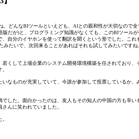
#3】
すね。どんなBIツールといえども、AIとの親和性が大切なので全
語版だが)と、プログラミング知識がなくても、このBIツール
、自分のイヤホンを使って翻訳を聞くという形でした。これも、
持ったみたいで、次回来ることがあればそれも試してみたいですね
。若くして上場企業のシステム開発環境構築を任されており、
す。
いなものが充実していて、今誰が参加して投票しているか、み
鍋でした。面白かったのは、友人もその知人の中国の方も辛い
員さんに笑われていました。
た。