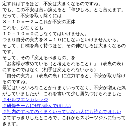
定すればするほど、不安は大きくなるのですね。
でも、この不安は言い換えると「伸びしろ」とも言えます。
だって、不安を取り除くには
８－１０＝ー２→これが不安の正体
これを、少なくとも
１０－１０＝０にしなくてはいけません。
つまり自分の実力を８→１０にしないといけませんから。
そして、目標を高く持つほど、その伸びしろは大きくなるの
です。
そして、その「変えるべきもの」を
「お客様が求めている（と考えられること）」（表裏の表）
にするのではなく（相手は変えられないから）
「自分の実力」（表裏の裏）に注力すると、不安が取り除け
るのですね。
最近はいろいろなことがうまくいってなく、不安が増えた気
がしていましたが、これを書いて少し勇気づけられました
＃セルフエンカレッジ
＃研修チームにぜひ読んでほしい
＃社内のすべてのうまくいっていない人にも読んでほしい
さてすっきりしたところで、これからスポーツジムに行って
きます。