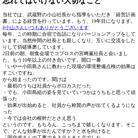
忘れてはいけない大切なこと
当社では、武蔵野の小山社長から指導をいただき「経営計画
書」による経営を行っています。もう、19年目になります。
#小山さんいつもありがとうございます
毎年、この時期に合宿で缶詰になりバージョンアップをして
います。当然仲間の社長とも親しくなり、互いに交流をした
りして切磋琢磨しています。
2日前の朝、朝食会場でコプロスの宮﨑薫社長と会いまし
た。もう10年以上の付き合いです。開口一番
「いやー小田島さんに教わった現場の環境整備点検の効果は
すごいですね」
から始まったのです。聞けば
・最初のうちは社員からボロカスだった
・でも、小田島組の姿を見ていていつかはうちもと思って頑
張った
・効果が出始めると、社員から称賛の声が出てくるようにな
った
・今では会社の根幹だとさえ思う
というのです。もちろん、こっちまで嬉しくなります。そこ
で、どんな効果が出たんですか？と水を向けると
「国交省さんの工事で８３点と８１点でした」