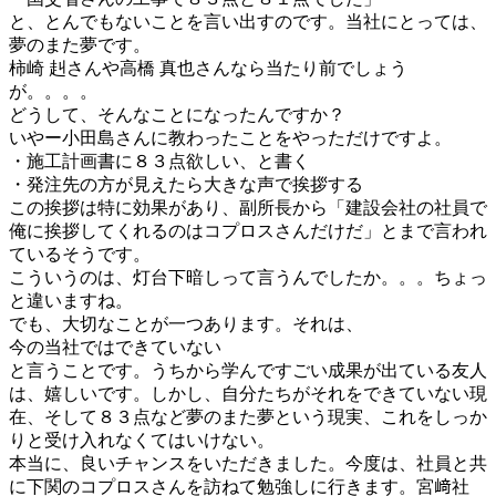
と、とんでもないことを言い出すのです。当社にとっては、
夢のまた夢です。
柿崎 赳さんや高橋 真也さんなら当たり前でしょう
が。。。。
どうして、そんなことになったんですか？
いやー小田島さんに教わったことをやっただけですよ。
・施工計画書に８３点欲しい、と書く
・発注先の方が見えたら大きな声で挨拶する
この挨拶は特に効果があり、副所長から「建設会社の社員で
俺に挨拶してくれるのはコプロスさんだけだ」とまで言われ
ているそうです。
こういうのは、灯台下暗しって言うんでしたか。。。ちょっ
と違いますね。
でも、大切なことが一つあります。それは、
今の当社ではできていない
と言うことです。うちから学んですごい成果が出ている友人
は、嬉しいです。しかし、自分たちがそれをできていない現
在、そして８３点など夢のまた夢という現実、これをしっか
りと受け入れなくてはいけない。
本当に、良いチャンスをいただきました。今度は、社員と共
に下関のコプロスさんを訪ねて勉強しに行きます。宮﨑社