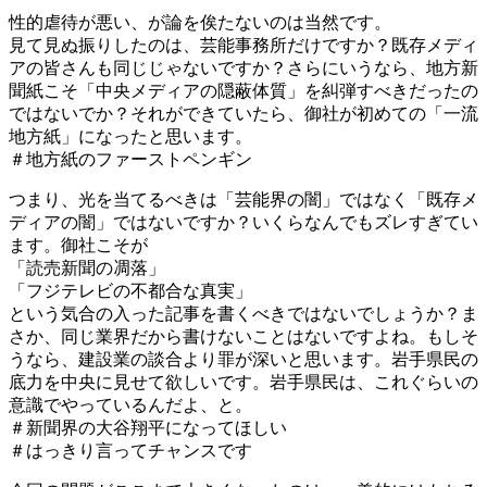
性的虐待が悪い、が論を俟たないのは当然です。
見て見ぬ振りしたのは、芸能事務所だけですか？既存メディ
アの皆さんも同じじゃないですか？さらにいうなら、地方新
聞紙こそ「中央メディアの隠蔽体質」を糾弾すべきだったの
ではないでか？それができていたら、御社が初めての「一流
地方紙」になったと思います。
＃地方紙のファーストペンギン
つまり、光を当てるべきは「芸能界の闇」ではなく「既存メ
ディアの闇」ではないですか？いくらなんでもズレすぎてい
ます。御社こそが
「読売新聞の凋落」
「フジテレビの不都合な真実」
という気合の入った記事を書くべきではないでしょうか？ま
さか、同じ業界だから書けないことはないですよね。もしそ
うなら、建設業の談合より罪が深いと思います。岩手県民の
底力を中央に見せて欲しいです。岩手県民は、これぐらいの
意識でやっているんだよ、と。
＃新聞界の大谷翔平になってほしい
＃はっきり言ってチャンスです