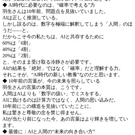
◆ AI時代に必要なのは、“確率で考える”力
羽生さんは10年前、問題点を見抜いていました。
AIは正しく推測している。
しかし誤るのは、数字を極端に解釈してしまう「人間」のほ
うだ——と。
だからこそ今の私たちは、AIと共存するために
60%は「6割」
40%は「4割」
20%は「2割」
と、そのまま受け取る冷静さが必要です。
AIの結果を「絶対」ではなく「確率」だと理解する力。
それこそが、“AI時代の新しい教養”なのだと思います。
◆ 10年前の言葉が、今の未来を照らしている
羽生さんの言葉の本質は、こうです。
人間はAIよりも「数字の扱い」でミスをする。
AIに負けるのは計算力ではなく、人間の思い込みだ。
10年前にこの構造を見抜いていたことに、
私は驚きと尊敬の念を禁じ得ません。
AIが当たり前になった今、あの言葉はより輝きを増してい
ます。
◆ 最後に：AIと人間の“未来の向き合い方”