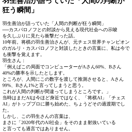
羽生善治が語っていた「人間の判断が
狂う瞬間」
羽生善治が語っていた「人間の判断が狂う瞬間」
──カスパロノフとの対談から見える現代社会への示唆
を久しぶりに見たら衝撃だった話。
10年前。将棋の羽生善治さんが、元チェス世界チャンピオン
のガルリ・カスパロノフと対談したときの言葉に、私は今で
も衝撃を覚えます。
羽生さん：
「例えばこの局面でコンピューターがAさん60%、Bさん
40%の勝率を示したとします。
ところが、人間にこの数字を渡して推測させると、Aさん
99%、Bさん1%と言ってしまうと思う。
これが人間の判断が間違ってしまうところです。」
当時はまだAIは今ほど身近ではなく、「将棋AI」「チェス
AI」がトッププロに勝ち始めた、ちょうどその過渡期でし
た。
しかし、この羽生さんの言葉は、
まさに「2020年代のAI社会」をそのまま射抜いている
と言っても過言ではありません。