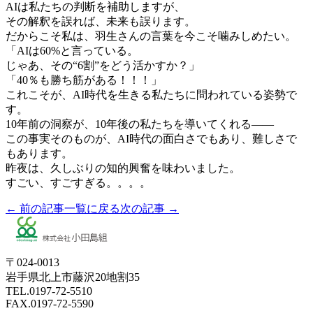
AIは私たちの判断を補助しますが、
その解釈を誤れば、未来も誤ります。
だからこそ私は、羽生さんの言葉を今こそ噛みしめたい。
「AIは60%と言っている。
じゃあ、その“6割”をどう活かすか？」
「40％も勝ち筋がある！！！」
これこそが、AI時代を生きる私たちに問われている姿勢で
す。
10年前の洞察が、10年後の私たちを導いてくれる——
この事実そのものが、AI時代の面白さでもあり、難しさで
もあります。
昨夜は、久しぶりの知的興奮を味わいました。
すごい、すごすぎる。。。。
← 前の記事
一覧に戻る
次の記事 →
〒024-0013
岩手県北上市藤沢20地割35
TEL.0197-72-5510
FAX.0197-72-5590