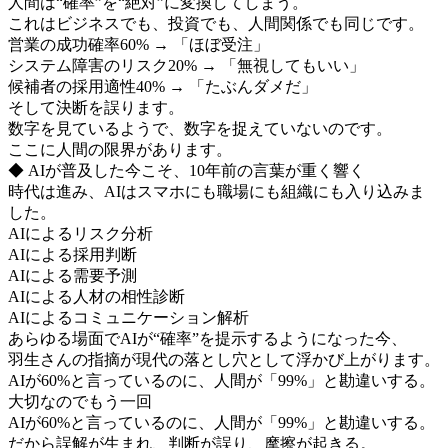
人間は“確率”を“絶対”に変換してしまう。
これはビジネスでも、投資でも、人間関係でも同じです。
営業の成功確率60% → 「ほぼ受注」
システム障害のリスク20% → 「無視してもいい」
候補者の採用適性40% → 「たぶんダメだ」
そして決断を誤ります。
数字を見ているようで、数字を捉えていないのです。
ここに人間の限界があります。
◆ AIが普及した今こそ、10年前の言葉が重く響く
時代は進み、AIはスマホにも職場にも組織にも入り込みま
した。
AIによるリスク分析
AIによる採用判断
AIによる需要予測
AIによる人材の相性診断
AIによるコミュニケーション解析
あらゆる場面でAIが“確率”を提示するようになった今、
羽生さんの指摘が現代の落とし穴として浮かび上がります。
AIが60%と言っているのに、人間が「99%」と勘違いする。
大切なのでもう一回
AIが60%と言っているのに、人間が「99%」と勘違いする。
だから誤解が生まれ、判断が誤り、摩擦が起きる。