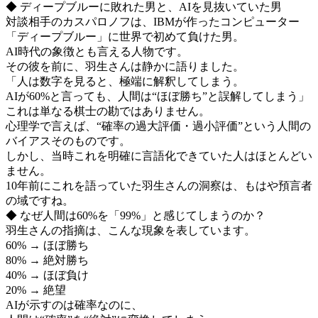
◆ ディープブルーに敗れた男と、AIを見抜いていた男
対談相手のカスパロノフは、IBMが作ったコンピューター
「ディープブルー」に世界で初めて負けた男。
AI時代の象徴とも言える人物です。
その彼を前に、羽生さんは静かに語りました。
「人は数字を見ると、極端に解釈してしまう。
AIが60%と言っても、人間は“ほぼ勝ち”と誤解してしまう」
これは単なる棋士の勘ではありません。
心理学で言えば、“確率の過大評価・過小評価”という人間の
バイアスそのものです。
しかし、当時これを明確に言語化できていた人はほとんどい
ません。
10年前にこれを語っていた羽生さんの洞察は、もはや預言者
の域ですね。
◆ なぜ人間は60%を「99%」と感じてしまうのか？
羽生さんの指摘は、こんな現象を表しています。
60% → ほぼ勝ち
80% → 絶対勝ち
40% → ほぼ負け
20% → 絶望
AIが示すのは確率なのに、