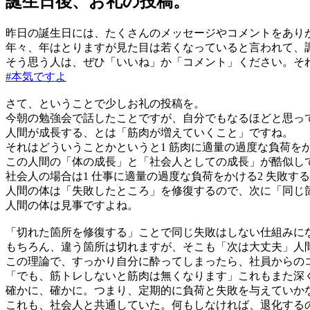
誕生日後、お礼の投稿。
昨日の誕生日には、たくさんのメッセージやコメントをあり
年々、年はとりますが見た目は若くなっていると言われて、
そう思う人は、ぜひ「いいね」か「コメント」ください。そ
#本気ですよ
さて、ということで少しお礼の投稿を。
今朝の勉強会で話したことですが、自分でもなるほどと思っ
人間が成長する、とは「筋肉が増えていくこと」ですね。
それはどういうことかというと1 筋肉に適量の過度な負荷をか
この人間の「体の成長」と「社会人としての成長」が酷似し
社会人の場合は1 仕事に適量の過度な負荷をかける2 失敗す
人間の体は「失敗したところ」を修復するので、次に「同じ
人間の体は見事ですよね。
「切れた箇所を修復する」ことで同じ失敗はしない仕組みに
もちろん、違う箇所は切れますが、そこも「次は大丈夫」人
この理論で、すっかり自分に酔ってしまったら、社員からの
「でも、筋トレしないと筋肉は無くなります」これもまた深
確かに、確かに。つまり、定期的に負荷と失敗を与えていか
これも、社会人と共通していた。何もしなければ、退化する