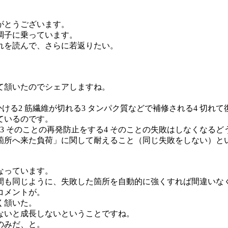
がとうございます。
調子に乗っています。
れを読んで、さらに若返りたい。
て頷いたのでシェアしますね。
ける2 筋繊維が切れる3 タンパク質などで補修される4 切れ
ているのです。
る3 そのことの再発防止をする4 そのことの失敗はしなくなるど
箇所へ来た負荷」に関して耐えること（同じ失敗をしない）と
なっています。
間も同じように、失敗した箇所を自動的に強くすれば間違いな
コメントが。
く頷いた。
ないと成長しないということですね。
のみだ、と。