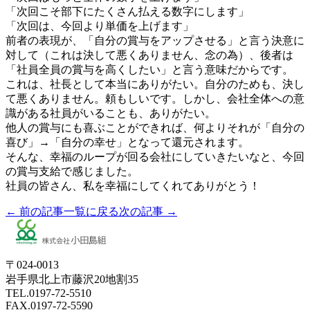
「次回こそ部下にたくさん払える数字にします」
「次回は、今回より単価を上げます」
前者の表現が、「自分の賞与をアップさせる」と言う決意に
対して（これは決して悪くありません、念の為）、後者は
「社員全員の賞与を高くしたい」と言う意味だからです。
これは、社長として本当にありがたい。自分のためも、決し
て悪くありません。頼もしいです。しかし、会社全体への意
識がある社員がいることも、ありがたい。
他人の賞与にも喜ぶことができれば、何よりそれが「自分の
喜び」→「自分の幸せ」となって還元されます。
そんな、幸福のループが回る会社にしていきたいなと、今回
の賞与支給で感じました。
社員の皆さん、私を幸福にしてくれてありがとう！
← 前の記事
一覧に戻る
次の記事 →
〒024-0013
岩手県北上市藤沢20地割35
TEL.0197-72-5510
FAX.0197-72-5590