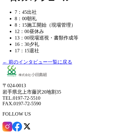
7：45
出社
8：00
朝礼
8：15
施工開始（現場管理）
12：00
昼休み
13：00
現場巡視・書類作成等
16：30
夕礼
17：15
退社
← 前のインタビュー
一覧に戻る
〒024-0013
岩手県北上市藤沢20地割35
TEL.0197-72-5510
FAX.0197-72-5590
FOLLOW US