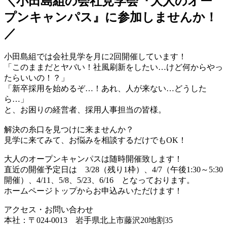
＼小田島組の会社見学会『大人のオー
プンキャンパス』に参加しませんか！
／
小田島組では会社見学を月に2回開催しています！
「このままだとヤバい！社風刷新をしたい…けど何からやっ
たらいいの！？」
「新卒採用を始めるぞ…！あれ、人が来ない…どうした
ら…」
と、お困りの経営者、採用人事担当の皆様。
解決の糸口を見つけに来ませんか？
見学に来てみて、お悩みを相談するだけでもOK！
大人のオープンキャンパスは随時開催致します！
直近の開催予定日は 3/28（残り1枠）、4/7（午後1:30～5:30
開催）、4/11、5/8、5/23、6/16 となっております。
ホームページトップからお申込みいただけます！
アクセス・お問い合わせ
本社：〒024-0013 岩手県北上市藤沢20地割35