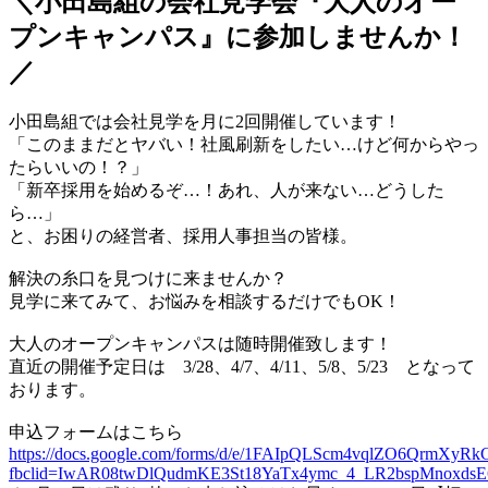
＼小田島組の会社見学会『大人のオー
プンキャンパス』に参加しませんか！
／
小田島組では会社見学を月に2回開催しています！
「このままだとヤバい！社風刷新をしたい…けど何からやっ
たらいいの！？」
「新卒採用を始めるぞ…！あれ、人が来ない…どうした
ら…」
と、お困りの経営者、採用人事担当の皆様。
解決の糸口を見つけに来ませんか？
見学に来てみて、お悩みを相談するだけでもOK！
大人のオープンキャンパスは随時開催致します！
直近の開催予定日は 3/28、4/7、4/11、5/8、5/23 となって
おります。
申込フォームはこちら
https://docs.google.com/forms/d/e/1FAIpQLScm4vqlZO6QrmX
fbclid=IwAR08twDlQudmKE3St18YaTx4ymc_4_LR2bspMnoxds