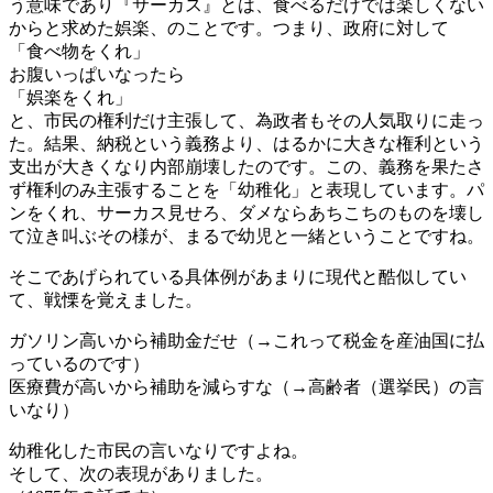
う意味であり『サーカス』とは、食べるだけでは楽しくない
からと求めた娯楽、のことです。つまり、政府に対して
「食べ物をくれ」
お腹いっぱいなったら
「娯楽をくれ」
と、市民の権利だけ主張して、為政者もその人気取りに走っ
た。結果、納税という義務より、はるかに大きな権利という
支出が大きくなり内部崩壊したのです。この、義務を果たさ
ず権利のみ主張することを「幼稚化」と表現しています。パ
ンをくれ、サーカス見せろ、ダメならあちこちのものを壊し
て泣き叫ぶその様が、まるで幼児と一緒ということですね。
そこであげられている具体例があまりに現代と酷似してい
て、戦慄を覚えました。
ガソリン高いから補助金だせ（→これって税金を産油国に払
っているのです）
医療費が高いから補助を減らすな（→高齢者（選挙民）の言
いなり）
幼稚化した市民の言いなりですよね。
そして、次の表現がありました。