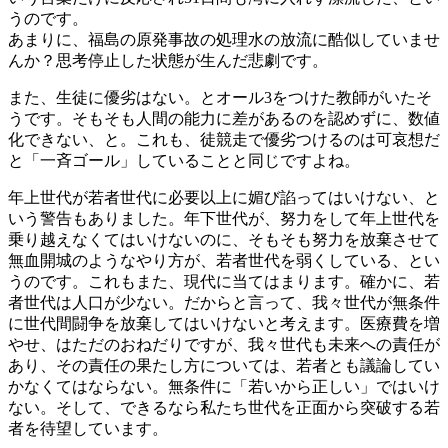
うのです。
あまりに、福島の原発事故の処理水の放流に酷似していませ
んか？思考停止した状態が生んだ悲劇です。
また、生徒に優劣はない。とオール3をつけた教師がいたそ
うです。そもそも人間の能力に差があるのを認めずに、数値
化できない、と。これも、徒競走で優劣つけるのは可哀想だ
と「一斉ゴール」していることと同じですよね。
年上世代が若者世代に必要以上に媚び諂ってはいけない、と
いう警告もありました。年下世代が、努力をして年上世代を
乗り越えなくてはいけないのに、そもそも努力を放棄させて
無血開城のようなやり方が、若者世代を弱くしている、とい
うのです。これもまた、現代に当てはまります。確かに、若
者世代は人口が少ない。だからと言って、我々世代が無条件
に世代間闘争を放棄してはいけないと考えます。医療費を増
やせ、はただのおねだりですが、我々世代も未来への責任が
あり、その責任の果たし方については、若者とも議論してい
かなくてはならない。無条件に「若いから正しい」ではいけ
ない。そして、できるなら私たち世代を正面から突破する若
者を待望しています。