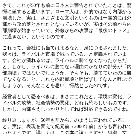
さて、これが50年も前に日本人に警告されていたことは、驚
愕に値すると思います。ローマ人は、外的ではなく内部から
崩壊した。実は、さまざまな文明というものは一義的には外
部から攻め落とされたとなっているいが、実はその前から内
部崩壊が始まっていて、外敵からの攻撃は「最後のトドメ」
に過ぎない、というものです。
これって、会社にも当てはまるなと、身につまされました。
我々は、ライバルと市場で戦っている、と定義されていま
す。会社が潰れるのは、ライバルに勝てなくなったからだ、
と。しかし、ライバルに勝てない理由のかなりの部分が「内
部崩壊」ではないでしょうか。そもそも、勝てていたのに勝
てなくなること、これを内部崩壊と呼ばずしてなんと呼ぶで
しょうか。そんなことを思い、愕然としたのです。
経営者として恐るべきは、まさにこれだと。環境の変化、ラ
イバルの攻勢、社会情勢の悪化、どれも恐ろしいものです。
しかし、内部さえしっかりとしてれば対応できるのですね。
繰り返しますが、50年も前からこのように言われているこ
と。実は、表現を変えて紀元前（2000年前）からも言われて
いたようです。詳しくは、この本に譲りますが、組織、文