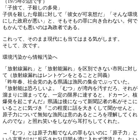
（1975年の話です）
「子捨て、子殺しの多発」
子供を殺した母親に対して「彼女が可哀想だ」「そんな環境
にした政府が悪い」と、そもそもの罪に向き合わない。何で
もかんでも悪いのは為政者である。
これって、そのまま現代にも当てはまる気がします。
そして、次です。
環境汚染から情報汚染へ
「放射線漏れ」と「放射能漏れ」を区別できない市民に対し
て（放射線漏れはレントゲンをとることと同義）
「昨年春、社会党のある県議は漁民の集会でぶっていた。
『放射能は恐ろしいよ。「むつ」が湾内を汚すだろ、それが
溜まりに溜まってな、一定の限界に達すると、ドカーン、核
爆発を起こすんだ』県議は後になって新聞記者の私がそこに
いることに気づき『この程度に話を大きくして聞かせんと、
原子力について無知な漁民は意のあるところを理解してくれ
んのでな』と照れ笑いをしながら耳打ちしてくれた。
→「むつ」とは原子力船でなんの罪もないのに「原子力」と
いう言葉だけに反応され51日間も湾に入れず漂流した、とい