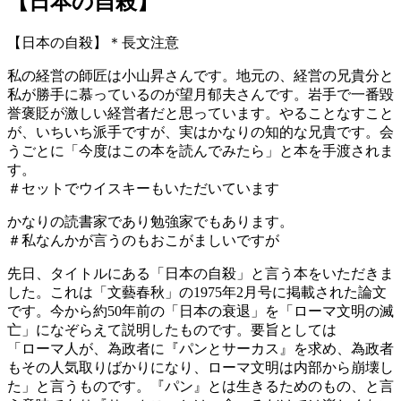
【日本の自殺】
【日本の自殺】＊長文注意
私の経営の師匠は小山昇さんです。地元の、経営の兄貴分と
私が勝手に慕っているのが望月郁夫さんです。岩手で一番毀
誉褒貶が激しい経営者だと思っています。やることなすこと
が、いちいち派手ですが、実はかなりの知的な兄貴です。会
うごとに「今度はこの本を読んでみたら」と本を手渡されま
す。
＃セットでウイスキーもいただいています
かなりの読書家であり勉強家でもあります。
＃私なんかが言うのもおこがましいですが
先日、タイトルにある「日本の自殺」と言う本をいただきま
した。これは「文藝春秋」の1975年2月号に掲載された論文
です。今から約50年前の「日本の衰退」を「ローマ文明の滅
亡」になぞらえて説明したものです。要旨としては
「ローマ人が、為政者に『パンとサーカス』を求め、為政者
もその人気取りばかりになり、ローマ文明は内部から崩壊し
た」と言うものです。『パン』とは生きるためのもの、と言