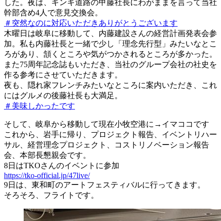
した。夜は、キンキ道路の甲藤社長にわがままを言って当社
幹部含め4人で意見交換会。
＃突然なのに対応いただきありがとうございます
木曜日は岐阜に移動して、内藤建設さんの経営計画発表会参
加。私も内藤社長と一緒で少し「理念先行型」みたいなとこ
ろがあり、頷くところや気がつかされるところが多かった。
また75周年記念誌もいただき、当社のグループ会社の社史を
作る参考にさせていただきます。
夜も、隠れ家フレンチみたいなところに案内いただき、これ
にはグルメの後藤社長も大満足。
＃美味しかったです
そして、岐阜から移動して現在小牧空港に→イマココです
これから、岩手に帰り、プロジェクト報告、イベントリハー
サル、経営理念プロジェクト、コストリノベーション報告
会、本部長懇親会です。
8日はTKOさんのイベントに参加
https://tko-official.jp/47live/
9日は、東和町のアートフェスティバルに行ってきます。
そろそろ、フライトです。