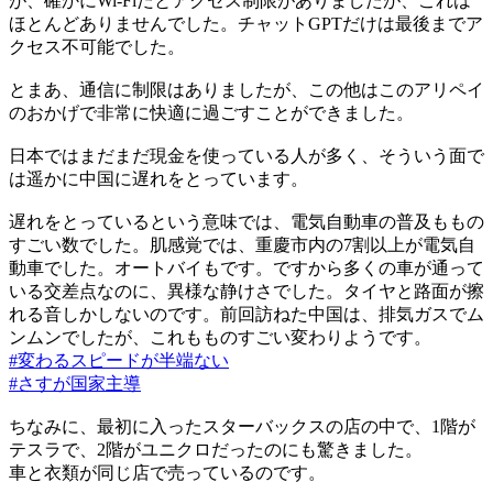
が、確かにWi-Fiだとアクセス制限がありましたが、これは
ほとんどありませんでした。チャットGPTだけは最後までア
クセス不可能でした。
とまあ、通信に制限はありましたが、この他はこのアリペイ
のおかげで非常に快適に過ごすことができました。
日本ではまだまだ現金を使っている人が多く、そういう面で
は遥かに中国に遅れをとっています。
遅れをとっているという意味では、電気自動車の普及ももの
すごい数でした。肌感覚では、重慶市内の7割以上が電気自
動車でした。オートバイもです。ですから多くの車が通って
いる交差点なのに、異様な静けさでした。タイヤと路面が擦
れる音しかしないのです。前回訪ねた中国は、排気ガスでム
ンムンでしたが、これもものすごい変わりようです。
#変わるスピードが半端ない
#さすが国家主導
ちなみに、最初に入ったスターバックスの店の中で、1階が
テスラで、2階がユニクロだったのにも驚きました。
車と衣類が同じ店で売っているのです。