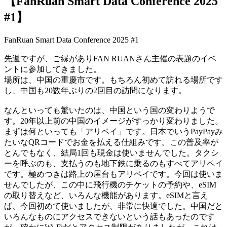
【FanRuan Smart Data Conference 2025
#1】
FanRuan Smart Data Conference 2025 #1
先週ですが、ご縁がありFAN RUANさん主催の表題のイベ
ントに参加してきました。
場所は、中国の重慶市です。もちろん初めて訪れる場所です
し、中国も20数年ぶりの2回目の訪問になります。
なんといっても驚いたのは、中国という国の変わりようで
す。20年以上前の中国のイメージがすっかり変わりました。
まずは何といっても「アリペイ」です。日本でいうPayPayみ
たいなQRコードでお金を払える仕組みです。この普及率が
とんでもなく、結局1回も現金は使いませんでした。タクシ
ーを呼ぶのも、支払うのも地下鉄に乗るのもすべてアリペイ
です。極めつきは路上の屋台もアリペイです。今回は使いま
せんでしたが、この中に飛行機のチケットの予約や、eSIM
の取り替えなど、いろんな機能があります。eSIMと言え
ば、今回初めて使いましたが、非常に快適でした。中国だと
いろんなものにアクセスできないという話もあったのです