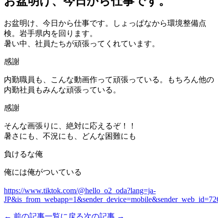
お盆明け、今日から仕事です。
お盆明け、今日から仕事です。しょっぱなから環境整備点
検。岩手県内を回ります。
暑い中、社員たちが頑張ってくれています。
感謝
内勤職員も、こんな動画作って頑張っている。もちろん他の
内勤社員もみんな頑張っている。
感謝
そんな画張りに、絶対に応えるぞ！！
暑さにも、不況にも、どんな困難にも
負けるな俺
俺には俺がついている
https://www.tiktok.com/@hello_o2_oda?lang=ja-
JP&is_from_webapp=1&sender_device=mobile&sender_web_id=7
← 前の記事
一覧に戻る
次の記事 →