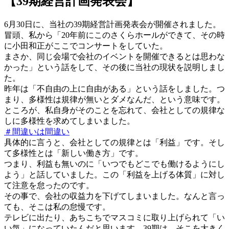
【39期経営計画発表会】
6月30日に、当社の39期経営計画発表会が開催されました。
冒頭、私から「20年前にこのさくらホールができて、その時
に小田和正がここでコンサートをしていた。
まさか、同じ会場で会社のイベントを開催できるとは思わな
かった」という話をして、その後に当社の現状を説明しまし
た。
昨年は「不自由の上に自由がある」という話をしました。つ
まり、多様性は規律が無いとダメなんだ、という意味です。
ところが、私自身がそのことを忘れて、会社としての規律な
しに多様性を求めてしまいました。
＃間違いは間違い
具体的に言うと、会社としての規律とは「利益」です。そし
て多様性とは「新しい働き方」です。
つまり、利益も無いのに「いつでもどこでも働けるようにし
よう」と話していました。この「利益を上げる体質」に対し
て注意を怠ったのです。
その事で、会社の収益力を下げてしまいました。なんと言っ
ても、そこは私の怠慢です。
テレビに出たり、あちこちでマスコミに取り上げられて「い
い気」になっていたんだと思います。39期は、そこを大きく