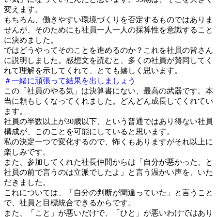
変えます。
もちろん、働きやすい環境づくりを否定するものではありま
せんが、そのためにも社員一人一人の採算性を意識すること
に決めました。
ではどうやってそのことを進めるのか？これを社員の皆さん
に説明しました。感想文を読むと、多くの社員が賛同してく
れて理解を示してくれて、とても嬉しく思います。
＃一緒に頑張って結果を出しましょう
この「社員のやる気」は決算書にない、最高の武器です。本
当に頼もしくなってくれました。どんどん成長してくれてい
ます。
社員の半数以上が30歳以下、という普通ではあり得ない社員
構成が、このことを可能にしていると思います。
私の決定一つで変化するので、怖くもありますがそれ以上に
楽しみです。
また、参加してくれた社長仲間からは「自分が悪かった、と
社員の前で言うのは立派でしたよ」と言う温かい声を、いた
だきました。
これについては、「自分の判断が間違っていた」と言うこと
で、社員と目標統合できるからです。
また、「こと」が悪いだけで、「ひと」が悪いわけではあり