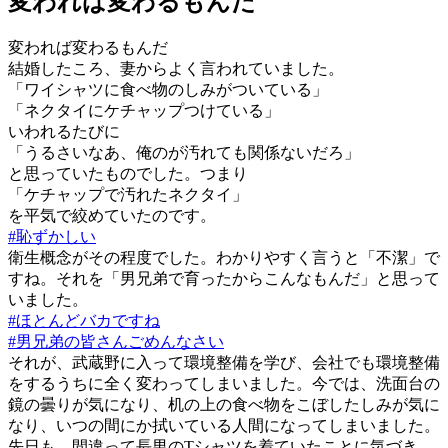
変われば変わるもんだ
変われば変わるもんだ
結婚したころ、妻からよく言われていました。
「ワイシャツに食べ物のしみがついている」
「ネクタイにケチャップつけている」
いわれるたびに
「うるさいなあ、俺のが汚れても関係ないだろ」
と思っていたものでした。つまり
「ケチャップで汚れたネクタイ」
を平気で絞めていたのです。
#恥ずかしい
衛生概念がその程度でした。わかりやすく言うと「不潔」で
すね。それを「男兄弟で育ったからこんなもんだ」と思って
いました。
#ほとんどバカですね
#男兄弟の皆さんごめんなさい
それが、武蔵野に入って環境整備を学び、会社でも環境整備
をするうちに全く変わってしまいました。今では、洗面台の
鏡の曇りが気になり、机の上の食べ物をこぼしたしみが気に
なり、いつの間にか拭いている人間になってしまいました。
先日も、間違って長男のTシャツを着ていたことに気づき