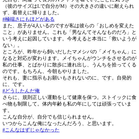
（彼のサイズはLで自分がM）その大きさの違いに耐えられ
ず、着替えに帰りました。
#極端さにもほどがある
また、息子が4人いるのですが私は彼らの「おしめを変えた
こと」がありません。これも「男なんてそんなものだろ」と
いう考えに起因しています。今考えると本当に「救いようが
ない」。
ところが、昨年から飼いだしたマメシバの「メイちゃん」に
なると対応が変わります。メイちゃんがウンチをさせるのが
私の仕事、とばかりに散歩に連れ出し、うんちを拾ってくる
のです。もちろん、今朝もやりました。
それも、妻に指示もお願いもされないのに、です。自発的
に、です。
#どうしたんだ俺
さらに、規則正しい運動をして健康を保つ。ストイックに食
べ物も制限して。体内年齢も私の年にしては頑張っていま
す。
こんな自分が、自分でも信じられません。
いつからこんな俺になったんだろう、と思います。
#こんなはずじゃなかった