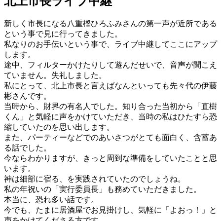
北上市長ライブ中継
新しく市長になる八重樫ひろふみさんの第一声が近所である
という事で見に行ってきました。
私なりのお手伝いという事で、ライブ中継してここにアップ
します。
途中、フィルターかけたりして遊んだせいで、音声が聞こえ
ていません。失礼しました。
私にとって、北上市長と言えばなんといっても先々代の伊藤
彬さんです。
当時から、財界の有名人でした。知り合った当初から「直樹
くん」と気軽に声をかけていただき、当時の私はひたすら恐
縮していたのを思い出します。
また、パーティーなどでのあいさつがとても面白く、含蓄あ
る話でした。
今ならわかりますが、きっと周到な準備をしていたことと思
います。
神は細部に宿る、を実践されていたのでしょうね。
私の年祝いの「実行委員長」も務めていただきました。
本当に、恐れ多い話です。
今でも、たまに居酒屋でお見掛けし、気軽に「よおっ！」と
声をかけてくださる方です。