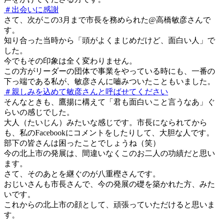
＃出会いに感謝
さて、次がこの3月まで市長を務められた@高橋敏彦さんで
す。
知り合った当時から「頭がよくまじめだけど、面白い人」で
した。
今でもその印象は全く変わりません。
この方がリーダーの団体で事業をやっている時にも、一番の
下っ端である私が、敏彦さんに嚙みついたこともいました。
＃親しみを込めて敏彦さんと呼ばせてください
そんなときも、鷹揚に構えて「君も面白いこと言うなあ」ぐ
らいの感じでした。
大人（たいじん）みたいな感じです。市長になられてから
も、私のFacebookにコメントをしたりして、大胆な人です。
部下の皆さんは困ったことでしょうね（笑）
今の北上市の発展は、間違いなくこのお二人の功績だと思い
ます。
さて、そのあとを継ぐのが八重樫さんです。
おじいさんも市長さんで、今の発展の礎を築かれた方、みた
いです。
これからの北上市の顔として、頑張っていただけると思いま
す。