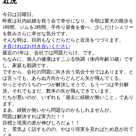
近況
今日は日曜日。
昨夜は社内結婚を祝う会で幸せになり、今朝は愛犬の散歩を
1時間、ジムを2時間、手作り昼食を食べ、少しだけシェリー
を飲みさらに幸せな気分です。
そんな時は、目的もなくだらだらと近況をつづります。
＃良ければお付き合いください
最近の1年は、会社では問題だらけ、です。
ちなみに、個人の健康はすこぶる快調（体内年齢33歳）です
し、家庭も順調です。
ですから、会社の問題に向き合う気合十分ではあります。と
は言っても、あらぬ方向からどんどん矢が飛んでくる。
やっとそのうちの一つが解決しそうで。もう一つは半分解
決。それでもまだ、数本の矢が飛んできています。
たちが悪いのが、いずれも「過去に経験が無いこと」であり
ます。
まあ、経験が無いから問題なのかもしれませんが。
問題は解決すれば実力だ！！
目標と現実の差が伸びしろだぁ！！
と、景気よく話すものの、やはり現実を見ればため息が出て
くる。