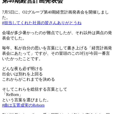
第40期経営計画発表会
7月5日に、O2グループ第40期経営計画発表会を開催しまし
た。
#担当してくれた社員の皆さんありがとうね
会場が多少暑かったのが難点でしたが、それ以外は満点の発
表会でした。
毎年、私が自分の思いを言葉にして書き上げる「経営計画発
表会にあたって」ですが、その冒頭のこの3行が今回一番言
いたかったことです。
どんな夜も必ず明ける
出会いは別れを上回る
これからがこれまでを決める
そしてこれらを総括する言葉として
「ReBorn」
という言葉を選びました。
#曲は玉置成実のReborn