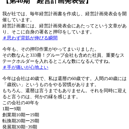
【第40期 経営計画発表会】
我が社では、毎年経営計画書を作成し、経営計画発表会を開
催しています。
経営計画書には、経営計画発表会にあたってという文章があ
り、そこに自身の署名と押印をしています。
＃思わず背筋が伸びる瞬間
今年も、その押印作業がやってまいりました。
その数なんと333冊！グループ会社も含めた社員、重要なス
テークホルダーを入れるとこんな数になるんですね。
＃手が痛いが心地よい
今年は会社は40歳で、私は還暦の60歳です。人間の40歳には
「歳祝い」というものをやる習慣があります。
もちろん、還暦は言うまでもありません。それを同時に迎え
ると言うのは、何かの縁を感じます。
この会社の40年を
1期ー9期
創業期10期ー19期
転換期20期ー29期
発展期30期−39期