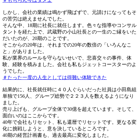
＃もちろん今はダメよ
しかし、会社の業績は鳴かず飛ばずで、元請けになってもそ
の苦労は絶えませんでした。
そんな中、18期に社長に就任します。色々な指導やコンサル
タントを経た上で、武蔵野の小山社長との一生のご縁をいた
だいたのが、20期のことです。
そこからの20年は、それまでの20年の数倍の「いろんなこ
と」がありました。
私が業界のルールを守らないせいで、悲喜交々の事件、体
験、経験を積みました。会社も私もジェットコースターのよ
うでした。
＃たった一度の人生としては得難い体験できた
結果的に、社長就任時に４０人ぐらいだった社員は小田島組
単独で156人、グループ総勢で２２３人を数えるようになり
ました。
売り上げも、グループ全体で30億を超えています。そして、
面白いのはここからです。
40年で会社もリセット、私も還暦でリセットです。更なる変
化に挑戦しようと、意を決しているところです。
40期の経営計画書も、過去最高に変化しました。