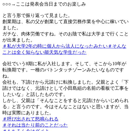
○○○→ここは発表会当日までのお楽しみ
と言う形で振り返って見ました。
創業期は、私の父が創業して直接労務作業を中心に稼いでい
ました。
ガチな、肉体労働ですね。そのお陰で私は大学まで行くこと
が出来ました。
＃私が大学2年の時に個人から法人になったみたい
＃そんな
ことは全く知らない能天気な学生だった
会社でいう8期に私が入社します。そして、そこから10年が
転換期です。一種のバトンタッチゾーンみたいなものです
ね。
会社も、下請けから元請けに転換しました。父親とよく「下
請けではなく、元請けとして小田島組の名前の看板で工事を
したいな」と話したものです。
しかし、父親は「そんなことをすると元請けからいじめられ
る」と言うのです。今はそんなことはないと思いますが、当
時は実際にありました。
＃呼び出されて怒鳴られる
＃それは当たり前のことだった