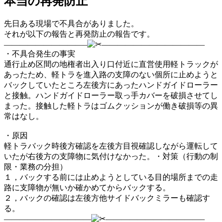
本当の再発防止
先日ある現場で不具合がありました。
それが以下の報告と再発防止の報告です。
——————————–
—————————————
・不具合発生の事実
通行止め区間の地権者出入り口付近に直営使用軽トラックが
あったため、軽トラを進入路の支障のない個所に止めようと
バックしていたところ左後方にあったハンドガイドローラー
と接触。ハンドガイドローラー取っ手カバーを破損させてし
まった。接触した軽トラはゴムクッションが働き破損等の異
常はなし。
・原因
軽トラバック時後方確認を左後方目視確認しながら運転して
いたが右後方の支障物に気付けなかった。・対策（行動の制
限・業務の分担）
１，バックする前には止めようとしている目的場所までの走
路に支障物が無いか確かめてからバックする。
２，バックの確認は左後方他サイドバックミラーも確認す
る。
———————————
————————————–