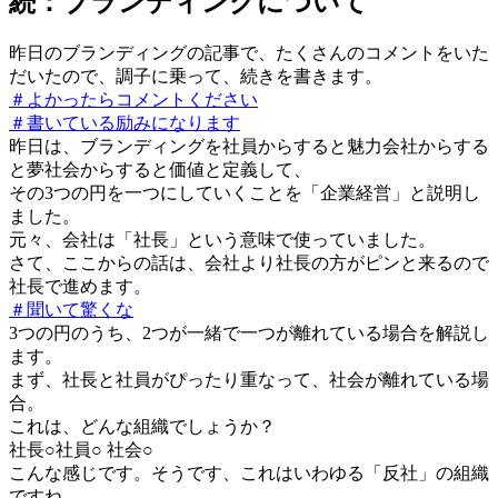
続：ブランディングについて
昨日のブランディングの記事で、たくさんのコメントをいた
だいたので、調子に乗って、続きを書きます。
＃よかったらコメントください
＃書いている励みになります
昨日は、ブランディングを社員からすると魅力会社からする
と夢社会からすると価値と定義して、
その3つの円を一つにしていくことを「企業経営」と説明し
ました。
元々、会社は「社長」という意味で使っていました。
さて、ここからの話は、会社より社長の方がピンと来るので
社長で進めます。
＃聞いて驚くな
3つの円のうち、2つが一緒で一つが離れている場合を解説し
ます。
まず、社長と社員がぴったり重なって、社会が離れている場
合。
これは、どんな組織でしょうか？
社長○社員○ 社会○
こんな感じです。そうです、これはいわゆる「反社」の組織
ですね。