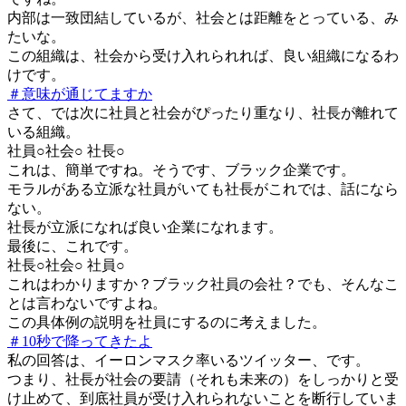
内部は一致団結しているが、社会とは距離をとっている、み
たいな。
この組織は、社会から受け入れられれば、良い組織になるわ
けです。
＃意味が通じてますか
さて、では次に社員と社会がぴったり重なり、社長が離れて
いる組織。
社員○社会○ 社長○
これは、簡単ですね。そうです、ブラック企業です。
モラルがある立派な社員がいても社長がこれでは、話になら
ない。
社長が立派になれば良い企業になれます。
最後に、これです。
社長○社会○ 社員○
これはわかりますか？ブラック社員の会社？でも、そんなこ
とは言わないですよね。
この具体例の説明を社員にするのに考えました。
＃10秒で降ってきたよ
私の回答は、イーロンマスク率いるツイッター、です。
つまり、社長が社会の要請（それも未来の）をしっかりと受
け止めて、到底社員が受け入れられないことを断行していま