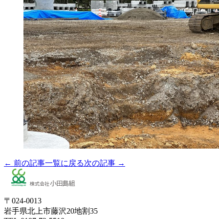
← 前の記事
一覧に戻る
次の記事 →
〒024-0013
岩手県北上市藤沢20地割35