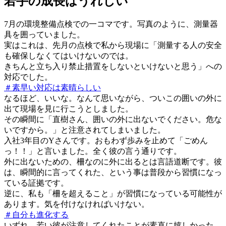
若手の成長はうれしい
7月の環境整備点検での一コマです。写真のように、測量器
具を囲っていました。
実はこれは、先月の点検で私から現場に「測量する人の安全
も確保しなくてはいけないのでは。
きちんと立ち入り禁止措置をしないといけないと思う」への
対応でした。
＃素早い対応は素晴らしい
なるほど、いいな。なんて思いながら、ついこの囲いの外に
出て現場を見に行こうとしました。
その瞬間に「直樹さん、囲いの外に出ないでください。危な
いですから。」と注意されてしまいました。
入社3年目のYさんです。おもわず歩みを止めて「ごめん
っ！！」と言いました。全く彼の言う通りです。
外に出ないための、柵なのに外に出るとは言語道断です。彼
は、瞬間的に言ってくれた、という事は普段から習慣になっ
ている証拠です。
逆に、私も「柵を超えること」が習慣になっている可能性が
あります。気を付けなければいけない。
＃自分も進化する
いずれ、若い彼が注意してくれたことが素直に嬉しかった。