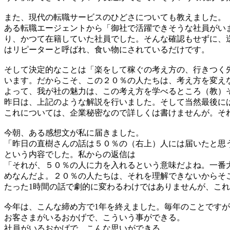
また、現代の転職サービスのひどさについても教えました。
ある転職エージェントから「御社で活躍できそうな社員がい
り、かつて在籍していた社員でした。そんな確認もせずに、
はリピーターと呼ばれ、食い物にされているだけです。
そして決定的なことは「楽をして稼ぐの考え方の、行きつく
います。だからこそ、この２０％の人たちは、考え方を変え
よって、我が社の魅力は、この考え方を学べるところ（教）
昨日は、上記のような解説を行いました。そして当然最後に
これについては、企業秘密なので詳しくは書けませんが。そ
今朝、ある感想文が私に届きました。
「昨日の直樹さんの話は５０％の（右上）人には届いたと思
という内容でした。私からの返信は
「それが、５０％の人に力を入れるという意味だよね。一番
めなんだよ。２０％の人たちは、それを理解できないからそ
たった1時間の話で劇的に変わるわけではありませんが、こ
今年は、こんな締め方で1年を終えました。毎年のことです
お客さまがいるおかげで、こういう事ができる。
社員がいるおかげで、こんな思いができる。