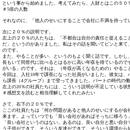
という事から始めました。考えてみたら、人財とはこの５０
＃5倍の人数
それなのに、「他人のせいにすることで会社に不満を持って
次に２０％の説明です。
左上の２０％の人たちは、「不都合は自分の責任と捉えるこ
だ」というのがありました。私はその話を聞いてピンと来て
のです。
また、やることが多い、というのもよく聞く話です。しかし、
長もいて同世代に比べるとはるかに高い年収を得ているので
がいる」のです。それは、（年収が高くなるための）やるこ
今回は、入社10年で課長になった社員がいました。彼女は、
ら課長（4グループ）まで登ってきました。パートの時代の
左上の20％の社員たちには、こういう説明が不足している状
＃感想文を読むと相当理解してくれたみたい
さて、右下の２０％です。
ここの社員たちは「何か問題があると他人のせいにするが会
来ます。よっていつでも「良い会社があればそっちに移ろう
「良い会社というのはない。あるのは、良い自分と悪い自分
う子供ができて、そういう友達ができて、そういう環境から