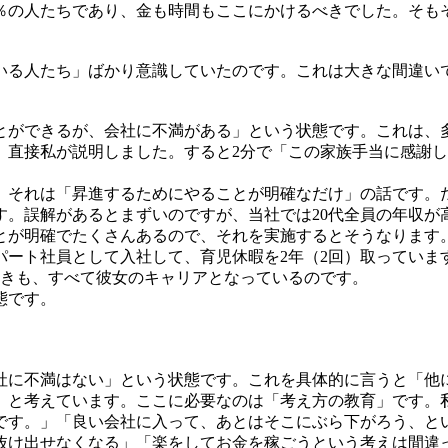
％の人たちであり、金も時間もここにかけるべきでした。そも
いる人たち」ばかり意識していたのです。これは大きな間違い
とができるが、会社に不満がある」という状態です。これは、
、直接私が説明しました。すると2分で「この家族手当に感謝
それは「昇進するためにやることが明確なだけ」の話です。だ
す。誤解があるとまずいのですが、当社では20代全員の年収が
とが明確でたくさんあるので、それを実施するとそうなります
パート社員として入社して、育児休暇を2年（2回）取っていま
働きも、すべて彼女のキャリアとなっているのです。
態です。
社に不満はない」という状態です。これを具体的に言うと「他
」と考えています。ここに必要なのは「考え方の教育」です。
です。」「良い会社に入って、あとはそこにぶら下がろう、と
抜け出せなくなる」「楽をしてお金を稼ごうという考えは間違