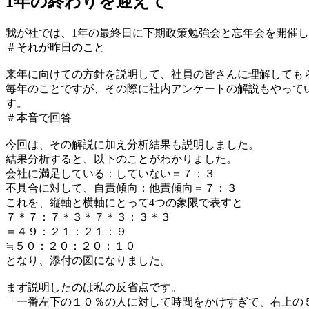
1年の終わりを迎えて
我が社では、1年の最終日に下期政策勉強会と忘年会を開催
＃それが昨日のこと
来年に向けての方針を説明して、社員の皆さんに理解しても
毎年のことですが、その際に社内アンケートの解説もやって
す。
＃本音で回答
今回は、その解説に加え分析結果も説明しました。
結果分析すると、以下のことがわかりました。
会社に満足している：していない＝７：３
不具合に対して、自責傾向：他責傾向＝７：３
これを、縦軸と横軸にとって4つの象限で表すと
７＊７：７＊３＊７＊３：３＊３
＝４９：２１：２１：９
≒５０：２０：２０：１０
となり、添付の図になりました。
まず説明したのは私の反省点です。
「一番左下の１０％の人に対して時間をかけすぎて、右上の