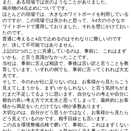
また、ある現場では次のようなことがありました。
掲示物の4点止めについてです。
ほとんどの現場では、大きなホワイトボードを利用している
のですが、この現場では良かれと思って、A4大の小さなホ
ワイトボードで運用しておりました。それを壁にかけておい
たのです。
普通に考えると4点で止めるのはそれなりに難しいのです
が、決して不可能ではありません。
上記の2つのことに共通しているのは、事前に、これはまず
いかも、と言う意識がなかったことです。
当社は、事前に言えば相談で、事後は言い訳と言うことを教
育しています。いずれの例でも、事前に言ってくれれば大丈
夫です。
そして、今のわが社に足りないのは、お客様から見たらこう
見えてしまうかも、まずいかもしれない、と言う気持ちがま
だまだ不足してるように思います。自分なりの考えや自分に
都合の良い考え方で大丈夫と思ってしまって、最終的にお客
様から満足をいただけてない例が多数あります。
大切なのは、自分がどう思うかではなく、お客様から見たら
どう見えているのかです。相手目線とも言います。
この点を環境整備点検で磨いて、事前に、これはまずくない
かな、これは大丈夫かな、と気がつく力を養っていかなくて